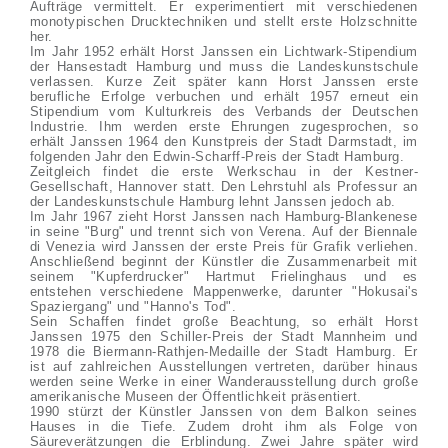
Aufträge vermittelt. Er experimentiert mit verschiedenen
monotypischen Drucktechniken und stellt erste Holzschnitte
her.
Im Jahr 1952 erhält Horst Janssen ein Lichtwark-Stipendium
der Hansestadt Hamburg und muss die Landeskunstschule
verlassen. Kurze Zeit später kann Horst Janssen erste
berufliche Erfolge verbuchen und erhält 1957 erneut ein
Stipendium vom Kulturkreis des Verbands der Deutschen
Industrie. Ihm werden erste Ehrungen zugesprochen, so
erhält Janssen 1964 den Kunstpreis der Stadt Darmstadt, im
folgenden Jahr den Edwin-Scharff-Preis der Stadt Hamburg.
Zeitgleich findet die erste Werkschau in der Kestner-
Gesellschaft, Hannover statt. Den Lehrstuhl als Professur an
der Landeskunstschule Hamburg lehnt Janssen jedoch ab.
Im Jahr 1967 zieht Horst Janssen nach Hamburg-Blankenese
in seine "Burg" und trennt sich von Verena. Auf der Biennale
di Venezia wird Janssen der erste Preis für Grafik verliehen.
Anschließend beginnt der Künstler die Zusammenarbeit mit
seinem "Kupferdrucker" Hartmut Frielinghaus und es
entstehen verschiedene Mappenwerke, darunter "Hokusai's
Spaziergang" und "Hanno's Tod".
Sein Schaffen findet große Beachtung, so erhält Horst
Janssen 1975 den Schiller-Preis der Stadt Mannheim und
1978 die Biermann-Rathjen-Medaille der Stadt Hamburg. Er
ist auf zahlreichen Ausstellungen vertreten, darüber hinaus
werden seine Werke in einer Wanderausstellung durch große
amerikanische Museen der Öffentlichkeit präsentiert.
1990 stürzt der Künstler Janssen von dem Balkon seines
Hauses in die Tiefe. Zudem droht ihm als Folge von
Säureverätzungen die Erblindung. Zwei Jahre später wird